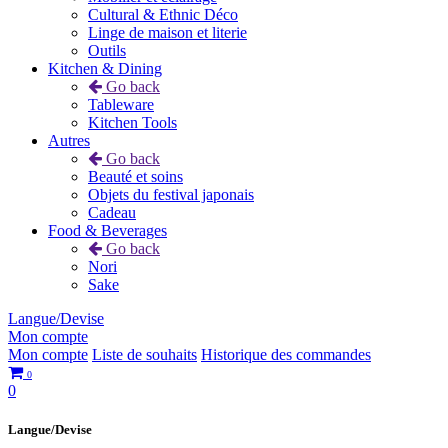
Cultural & Ethnic Déco
Linge de maison et literie
Outils
Kitchen & Dining
Go back
Tableware
Kitchen Tools
Autres
Go back
Beauté et soins
Objets du festival japonais
Cadeau
Food & Beverages
Go back
Nori
Sake
Langue/Devise
Mon compte
Mon compte
Liste de souhaits
Historique des commandes
0
0
Langue/Devise