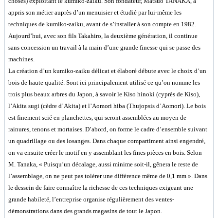
choses) exploitant le kumiko-zaiku. Son fondateur, Matsuo TANAKA, a
appris son métier auprès d’un menuisier et étudié par lui-même les
techniques de kumiko-zaiku, avant de s’installer à son compte en 1982.
Aujourd’hui, avec son fils Takahiro, la deuxième génération, il continue
sans concession un travail à la main d’une grande finesse qui se passe des
machines.
La création d’un kumiko-zaiku délicat et élaboré débute avec le choix d’un
bois de haute qualité. Sont ici principalement utilisé ce qu’on nomme les
trois plus beaux arbres du Japon, à savoir le Kiso hinoki (cyprès de Kiso),
l’Akita sugi (cèdre d’Akita) et l’Aomori hiba (Thujopsis d’Aomori). Le bois
est finement scié en planchettes, qui seront assemblées au moyen de
rainures, tenons et mortaises. D’abord, on forme le cadre d’ensemble suivant
un quadrillage ou des losanges. Dans chaque compartiment ainsi engendré,
on va ensuite créer le motif en y assemblant les fines pièces en bois. Selon
M. Tanaka, « Puisqu’un décalage, aussi minime soit-il, gênera le reste de
l’assemblage, on ne peut pas tolérer une différence même de 0,1 mm ». Dans
le dessein de faire connaître la richesse de ces techniques exigeant une
grande habileté, l’entreprise organise régulièrement des ventes-
démonstrations dans des grands magasins de tout le Japon.