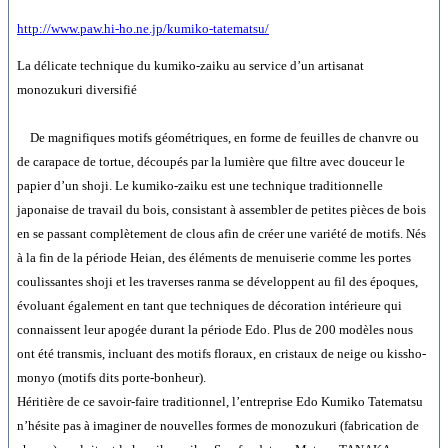
http://www.paw.hi-ho.ne.jp/kumiko-tatematsu/
La délicate technique du kumiko-zaiku au service d’un artisanat
monozukuri diversifié
De magnifiques motifs géométriques, en forme de feuilles de chanvre ou
de carapace de tortue, découpés par la lumière que filtre avec douceur le
papier d’un shoji. Le kumiko-zaiku est une technique traditionnelle
japonaise de travail du bois, consistant à assembler de petites pièces de bois
en se passant complètement de clous afin de créer une variété de motifs. Nés
à la fin de la période Heian, des éléments de menuiserie comme les portes
coulissantes shoji et les traverses ranma se développent au fil des époques,
évoluant également en tant que techniques de décoration intérieure qui
connaissent leur apogée durant la période Edo. Plus de 200 modèles nous
ont été transmis, incluant des motifs floraux, en cristaux de neige ou kissho-
monyo (motifs dits porte-bonheur).
Héritière de ce savoir-faire traditionnel, l’entreprise Edo Kumiko Tatematsu
n’hésite pas à imaginer de nouvelles formes de monozukuri (fabrication de