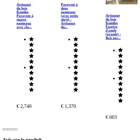
Artisanat
Paravent à
du bois
deux
Kumiko
panneaux
Artisanat
Paravent à
(avec petits
du bois
quatre
shoji) -
Kumiko
panneaux
Artisanat
Étagère
avec cla...
du...
d'angle
(grande) -
Bois nat...
€ 2,740
€ 1,370
€ 603
Avis sur le produit