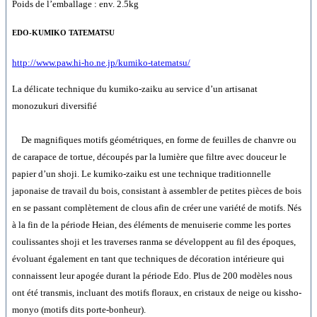
Poids de l’emballage : env. 2.5kg
EDO-KUMIKO TATEMATSU
http://www.paw.hi-ho.ne.jp/kumiko-tatematsu/
La délicate technique du kumiko-zaiku au service d’un artisanat
monozukuri diversifié
De magnifiques motifs géométriques, en forme de feuilles de chanvre ou
de carapace de tortue, découpés par la lumière que filtre avec douceur le
papier d’un shoji. Le kumiko-zaiku est une technique traditionnelle
japonaise de travail du bois, consistant à assembler de petites pièces de bois
en se passant complètement de clous afin de créer une variété de motifs. Nés
à la fin de la période Heian, des éléments de menuiserie comme les portes
coulissantes shoji et les traverses ranma se développent au fil des époques,
évoluant également en tant que techniques de décoration intérieure qui
connaissent leur apogée durant la période Edo. Plus de 200 modèles nous
ont été transmis, incluant des motifs floraux, en cristaux de neige ou kissho-
monyo (motifs dits porte-bonheur).