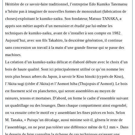
Héritière de ce savoir-faire traditionnel, l’entreprise Edo Kumiko Tatematsu
n’hésite pas à imaginer de nouvelles formes de monozukuri (fabrication de
choses) exploitant le kumiko-zaiku. Son fondateur, Matsuo TANAKA, a
appris son métier auprès d’un menuisier et étudié par lui-même les
techniques de kumiko-zaiku, avant de s’installer à son compte en 1982.
Aujourd’hui, avec son fils Takahiro, la deuxième génération, il continue
sans concession un travail à la main d’une grande finesse qui se passe des
machines.
La création d’un kumiko-zaiku délicat et élaboré débute avec le choix d’un
bois de haute qualité. Sont ici principalement utilisé ce qu’on nomme les
trois plus beaux arbres du Japon, à savoir le Kiso hinoki (cyprès de Kiso),
l’Akita sugi (cèdre d’Akita) et l’Aomori hiba (Thujopsis d’Aomori). Le bois
est finement scié en planchettes, qui seront assemblées au moyen de
rainures, tenons et mortaises. D’abord, on forme le cadre d’ensemble suivant
un quadrillage ou des losanges. Dans chaque compartiment ainsi engendré,
on va ensuite créer le motif en y assemblant les fines pièces en bois. Selon
M. Tanaka, « Puisqu’un décalage, aussi minime soit-il, gênera le reste de
l’assemblage, on ne peut pas tolérer une différence même de 0,1 mm ». Dans
le dessein de faire connaître la richesse de ces techniques exigeant une