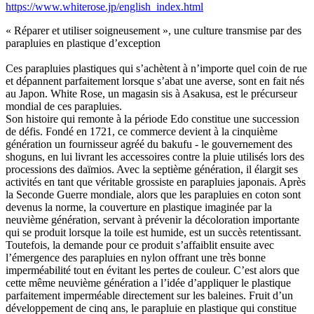
https://www.whiterose.jp/english_index.html
« Réparer et utiliser soigneusement », une culture transmise par des
parapluies en plastique d’exception
Ces parapluies plastiques qui s’achètent à n’importe quel coin de rue
et dépannent parfaitement lorsque s’abat une averse, sont en fait nés
au Japon. White Rose, un magasin sis à Asakusa, est le précurseur
mondial de ces parapluies.
Son histoire qui remonte à la période Edo constitue une succession
de défis. Fondé en 1721, ce commerce devient à la cinquième
génération un fournisseur agréé du bakufu - le gouvernement des
shoguns, en lui livrant les accessoires contre la pluie utilisés lors des
processions des daïmios. Avec la septième génération, il élargit ses
activités en tant que véritable grossiste en parapluies japonais. Après
la Seconde Guerre mondiale, alors que les parapluies en coton sont
devenus la norme, la couverture en plastique imaginée par la
neuvième génération, servant à prévenir la décoloration importante
qui se produit lorsque la toile est humide, est un succès retentissant.
Toutefois, la demande pour ce produit s’affaiblit ensuite avec
l’émergence des parapluies en nylon offrant une très bonne
imperméabilité tout en évitant les pertes de couleur. C’est alors que
cette même neuvième génération a l’idée d’appliquer le plastique
parfaitement imperméable directement sur les baleines. Fruit d’un
développement de cinq ans, le parapluie en plastique qui constitue