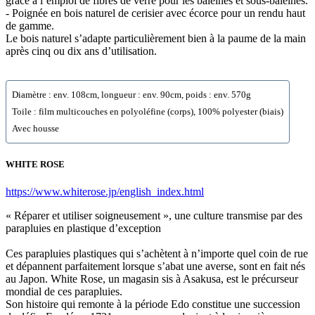
grâce à l’emploi de fibres de verre pour les baleines et sous-baleines.
- Poignée en bois naturel de cerisier avec écorce pour un rendu haut
de gamme.
Le bois naturel s’adapte particulièrement bien à la paume de la main
après cinq ou dix ans d’utilisation.
Diamètre : env. 108cm, longueur : env. 90cm, poids : env. 570g
Toile : film multicouches en polyoléfine (corps), 100% polyester (biais)
Avec housse
WHITE ROSE
https://www.whiterose.jp/english_index.html
« Réparer et utiliser soigneusement », une culture transmise par des
parapluies en plastique d’exception
Ces parapluies plastiques qui s’achètent à n’importe quel coin de rue
et dépannent parfaitement lorsque s’abat une averse, sont en fait nés
au Japon. White Rose, un magasin sis à Asakusa, est le précurseur
mondial de ces parapluies.
Son histoire qui remonte à la période Edo constitue une succession