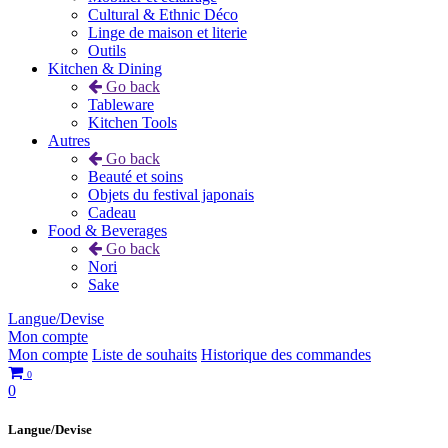
Cultural & Ethnic Déco
Linge de maison et literie
Outils
Kitchen & Dining
Go back
Tableware
Kitchen Tools
Autres
Go back
Beauté et soins
Objets du festival japonais
Cadeau
Food & Beverages
Go back
Nori
Sake
Langue/Devise
Mon compte
Mon compte
Liste de souhaits
Historique des commandes
0
0
Langue/Devise