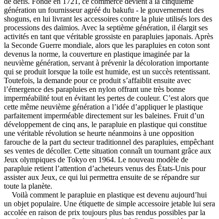
de défis. Fondé en 1721, ce commerce devient à la cinquième
génération un fournisseur agréé du bakufu - le gouvernement des
shoguns, en lui livrant les accessoires contre la pluie utilisés lors des
processions des daïmios. Avec la septième génération, il élargit ses
activités en tant que véritable grossiste en parapluies japonais. Après
la Seconde Guerre mondiale, alors que les parapluies en coton sont
devenus la norme, la couverture en plastique imaginée par la
neuvième génération, servant à prévenir la décoloration importante
qui se produit lorsque la toile est humide, est un succès retentissant.
Toutefois, la demande pour ce produit s’affaiblit ensuite avec
l’émergence des parapluies en nylon offrant une très bonne
imperméabilité tout en évitant les pertes de couleur. C’est alors que
cette même neuvième génération a l’idée d’appliquer le plastique
parfaitement imperméable directement sur les baleines. Fruit d’un
développement de cinq ans, le parapluie en plastique qui constitue
une véritable révolution se heurte néanmoins à une opposition
farouche de la part du secteur traditionnel des parapluies, empêchant
ses ventes de décoller. Cette situation connaît un tournant grâce aux
Jeux olympiques de Tokyo en 1964. Le nouveau modèle de
parapluie retient l’attention d’acheteurs venus des États-Unis pour
assister aux Jeux, ce qui lui permettra ensuite de se répandre sur
toute la planète.
Voilà comment le parapluie en plastique est devenu aujourd’hui
un objet populaire. Une étiquette de simple accessoire jetable lui sera
accolée en raison de prix toujours plus bas rendus possibles par la