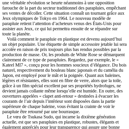
une véritable révolution se heurte néanmoins à une opposition
farouche de la part du secteur traditionnel des parapluies, empêchant
ses ventes de décoller. Cette situation connaît un tournant grâce aux
Jeux olympiques de Tokyo en 1964. Le nouveau modèle de
parapluie retient l’attention d’acheteurs venus des États-Unis pour
assister aux Jeux, ce qui lui permettra ensuite de se répandre sur
toute la planète.
Voilà comment le parapluie en plastique est devenu aujourd’hui
un objet populaire. Une étiquette de simple accessoire jetable lui sera
accolée en raison de prix toujours plus bas rendus possibles par la
production de masse. Or, les produits de White Rose se démarquent
clairement de ce type de parapluies. Regardez, par exemple, le «
Kateel MI7 », conçu pour les hommes soucieux d’élégance. Du bois
naturel, respectivement du bouleau blanc japonais et du camélia du
Japon, est employé pour le mât et la poignée. Quant aux baleines,
légères et résistantes, elles sont en fibre de verre, alors que la toile,
grâce à un film spécial excellent par ses propriétés hydrofuges, ne
devient jamais collante même lorsqu’elle est humide. En outre, des
ouvertures appelées « clapet anti-retour » destinées à évacuer les
courants de l’air depuis l’intérieur sont disposées dans la partie
supérieure de chaque baleine, vous évitant la crainte de voir le
parapluie être retourné par une bourrasque.
Le vœu de Tsukasa Sudo, qui incarne la dixième génération
actuelle, est que ses parapluies en plastique, robustes, élégants et
également appréciés pour leur transparence qui assure une bonne