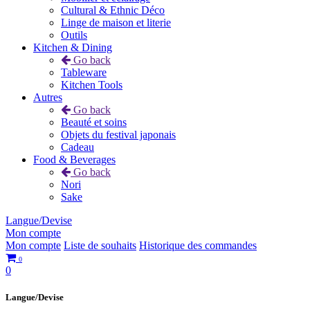
Cultural & Ethnic Déco
Linge de maison et literie
Outils
Kitchen & Dining
Go back
Tableware
Kitchen Tools
Autres
Go back
Beauté et soins
Objets du festival japonais
Cadeau
Food & Beverages
Go back
Nori
Sake
Langue/Devise
Mon compte
Mon compte
Liste de souhaits
Historique des commandes
0
0
Langue/Devise