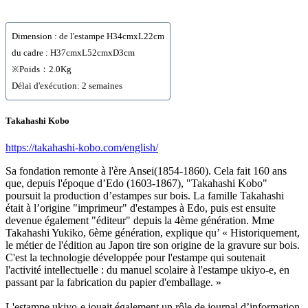
Dimension : de l'estampe H34cmxL22cm
du cadre : H37cmxL52cmxD3cm
※Poids：2.0Kg
Délai d'exécution: 2 semaines
Takahashi Kobo
https://takahashi-kobo.com/english/
Sa fondation remonte à l'ère Ansei(1854-1860). Cela fait 160 ans
que, depuis l'époque d’Edo (1603-1867), "Takahashi Kobo"
poursuit la production d’estampes sur bois. La famille Takahashi
était à l’origine "imprimeur" d'estampes à Edo, puis est ensuite
devenue également "éditeur" depuis la 4ème génération. Mme
Takahashi Yukiko, 6ème génération, explique qu’ « Historiquement,
le métier de l'édition au Japon tire son origine de la gravure sur bois.
C'est la technologie développée pour l'estampe qui soutenait
l'activité intellectuelle : du manuel scolaire à l'estampe ukiyo-e, en
passant par la fabrication du papier d'emballage. »
L'estampe ukiyo-e jouait également un rôle de journal d’information