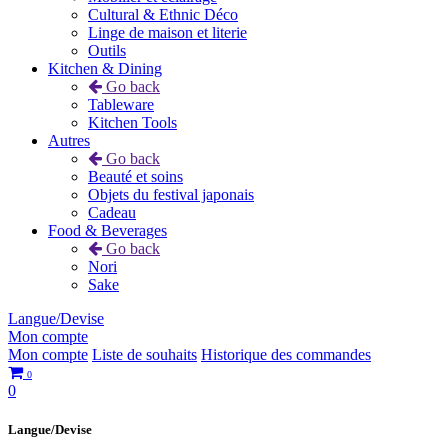
Cultural & Ethnic Déco
Linge de maison et literie
Outils
Kitchen & Dining
Go back
Tableware
Kitchen Tools
Autres
Go back
Beauté et soins
Objets du festival japonais
Cadeau
Food & Beverages
Go back
Nori
Sake
Langue/Devise
Mon compte
Mon compte
Liste de souhaits
Historique des commandes
0
0
Langue/Devise