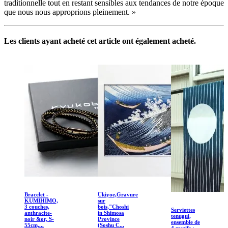
traditionnelle tout en restant sensibles aux tendances de notre époque
que nous nous approprions pleinement. »
Les clients ayant acheté cet article ont également acheté.
Bracelet -
Ukiyoe,Gravure
KUMIHIMO,
sur
3 couches,
bois,"Choshi
Serviettes
anthracite-
in Shimosa
tenugui,
noir &or, S-
Province
ensemble de
55cm,...
(Soshu C...