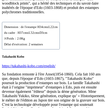
woodblock prints", qui a hérité des techniques et du savoir-faire
inaltérés de l'époque d'Edo (1603-1868) et produit des estampes
polychromes traditionnelles.
Dimension : de l'estampe H34cmxL22cm
du cadre : H37cmxL52cmxD3cm
※Poids：2.0Kg
Délai d'exécution: 2 semaines
Takahashi Kobo
https://takahashi-kobo.com/english/
Sa fondation remonte à l'ère Ansei(1854-1860). Cela fait 160 ans
que, depuis l'époque d’Edo (1603-1867), "Takahashi Kobo"
poursuit la production d’estampes sur bois. La famille Takahashi
était à l’origine "imprimeur" d'estampes à Edo, puis est ensuite
devenue également "éditeur" depuis la 4ème génération. Mme
Takahashi Yukiko, 6ème génération, explique qu’ « Historiquement,
le métier de l'édition au Japon tire son origine de la gravure sur bois.
C'est la technologie développée pour l'estampe qui soutenait