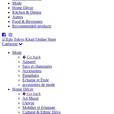
Mode
Home Décor
Kitchen & Dining
Autres
Food & Beverages
Recommended products
Catégorie
Mode
Go back
Apparel
Sacs et chaussures
Accessoires
Parapluies
Écharpe et Étole
accessoires de mode
Home Décor
Go back
Art Mural
Ukiyoe
Mobilier et éclairage
Cultural & Ethnic Déco