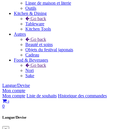
Linge de maison et literie
Outils
Kitchen & Dining
Go back
Tableware
Kitchen Tools
Autres
Go back
Beauté et soins
Objets du festival japonais
Cadeau
Food & Beverages
Go back
Nori
Sake
Langue/Devise
Mon compte
Mon compte
Liste de souhaits
Historique des commandes
0
0
Langue/Devise