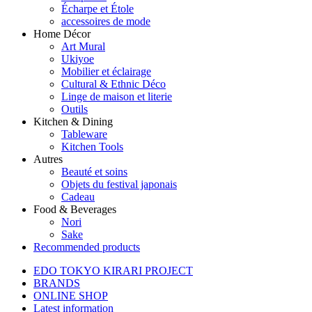
Écharpe et Étole
accessoires de mode
Home Décor
Art Mural
Ukiyoe
Mobilier et éclairage
Cultural & Ethnic Déco
Linge de maison et literie
Outils
Kitchen & Dining
Tableware
Kitchen Tools
Autres
Beauté et soins
Objets du festival japonais
Cadeau
Food & Beverages
Nori
Sake
Recommended products
EDO TOKYO KIRARI PROJECT
BRANDS
ONLINE SHOP
Latest information